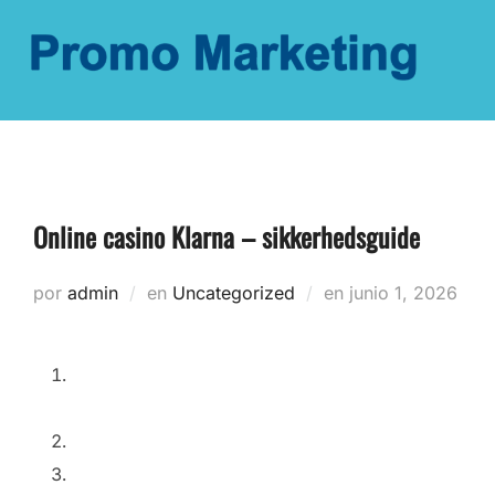
add_action('wp_head', 'forzar_viewport_extremo', 1);
function forzar_viewport_extremo() { echo '
'; }
Saltar
al
contenido
Online casino Klarna – sikkerhedsguide
Publicado
por
admin
en
Uncategorized
en
junio 1, 2026
el
Sådan fungerer Klarna som betalingsmetode i
online casino Klarna
Registrering og verificering – trin for trin
Bonusser og kampagner – hvad du kan få med