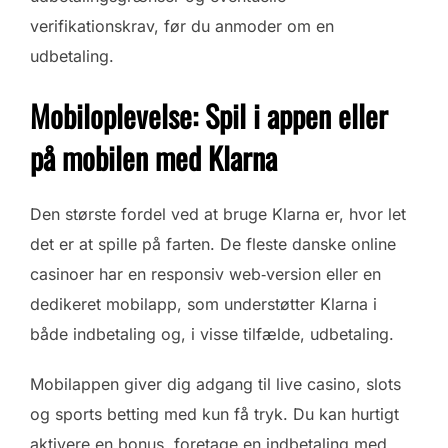
verifikationskrav, før du anmoder om en
udbetaling.
Mobiloplevelse: Spil i appen eller
på mobilen med Klarna
Den største fordel ved at bruge Klarna er, hvor let
det er at spille på farten. De fleste danske online
casinoer har en responsiv web‑version eller en
dedikeret mobilapp, som understøtter Klarna i
både indbetaling og, i visse tilfælde, udbetaling.
Mobilappen giver dig adgang til live casino, slots
og sports betting med kun få tryk. Du kan hurtigt
aktivere en bonus, foretage en indbetaling med