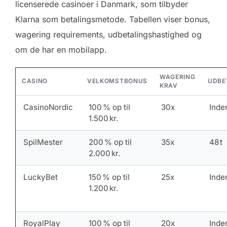
licenserede casinoer i Danmark, som tilbyder
Klarna som betalingsmetode. Tabellen viser bonus,
wagering requirements, udbetalingshastighed og
om de har en mobilapp.
WAGERING
CASINO
VELKOMSTBONUS
UDBE
KRAV
CasinoNordic
100 % op til
30x
Inden
1.500 kr.
SpilMester
200 % op til
35x
48 t
2.000 kr.
LuckyBet
150 % op til
25x
Inden
1.200 kr.
RoyalPlay
100 % op til
20x
Inden