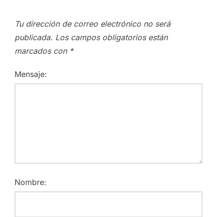
Tu dirección de correo electrónico no será
publicada.
Los campos obligatorios están
marcados con
*
Mensaje:
Nombre: