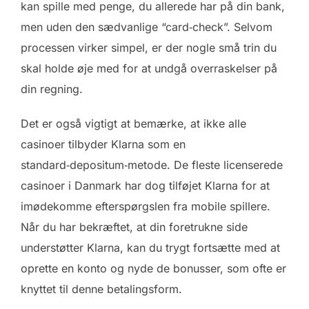
kan spille med penge, du allerede har på din bank,
men uden den sædvanlige “card‑check”. Selvom
processen virker simpel, er der nogle små trin du
skal holde øje med for at undgå overraskelser på
din regning.
Det er også vigtigt at bemærke, at ikke alle
casinoer tilbyder Klarna som en
standard‑depositum‑metode. De fleste licenserede
casinoer i Danmark har dog tilføjet Klarna for at
imødekomme efterspørgslen fra mobile spillere.
Når du har bekræftet, at din foretrukne side
understøtter Klarna, kan du trygt fortsætte med at
oprette en konto og nyde de bonusser, som ofte er
knyttet til denne betalingsform.