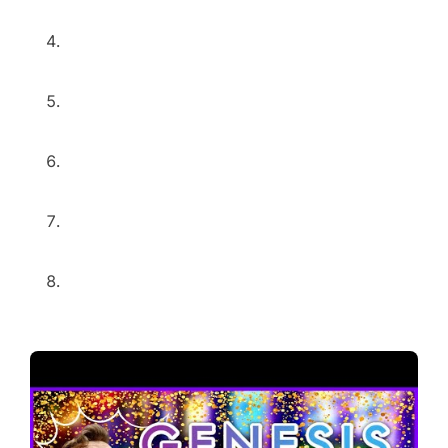
Klarna
Ind- og udbetaling: Hastighed, gebyrer og
sikkerhed
Mobiloplevelse: Spil i appen eller på mobilen
med Klarna
Ansvarligt spil og sikkerhed – hvad du skal
vide
Sammenligning af populære danske casinoer
der accepterer Klarna
Ofte stillede spørgsmål om online casino
Klarna