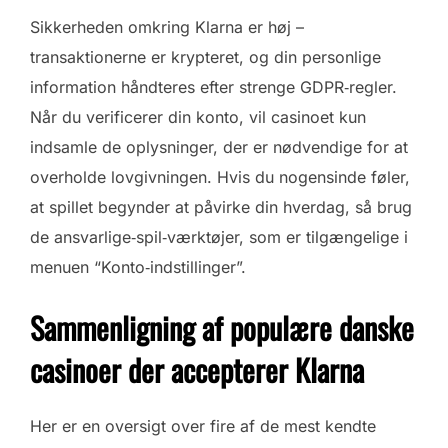
Sikkerheden omkring Klarna er høj –
transaktionerne er krypteret, og din personlige
information håndteres efter strenge GDPR‑regler.
Når du verificerer din konto, vil casinoet kun
indsamle de oplysninger, der er nødvendige for at
overholde lovgivningen. Hvis du nogensinde føler,
at spillet begynder at påvirke din hverdag, så brug
de ansvarlige‑spil‑værktøjer, som er tilgængelige i
menuen “Konto‑indstillinger”.
Sammenligning af populære danske
casinoer der accepterer Klarna
Her er en oversigt over fire af de mest kendte