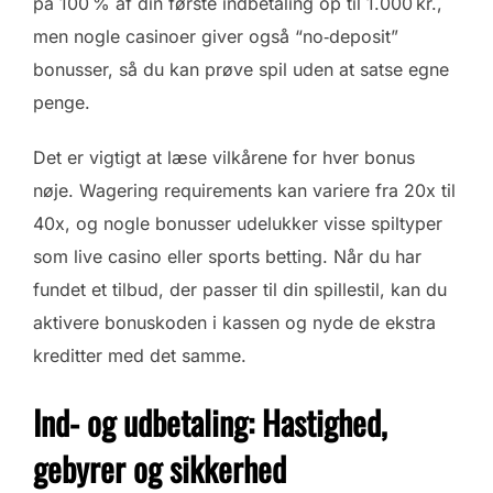
på 100 % af din første indbetaling op til 1.000 kr.,
men nogle casinoer giver også “no‑deposit”
bonusser, så du kan prøve spil uden at satse egne
penge.
Det er vigtigt at læse vilkårene for hver bonus
nøje. Wagering requirements kan variere fra 20x til
40x, og nogle bonusser udelukker visse spiltyper
som live casino eller sports betting. Når du har
fundet et tilbud, der passer til din spillestil, kan du
aktivere bonuskoden i kassen og nyde de ekstra
kreditter med det samme.
Ind- og udbetaling: Hastighed,
gebyrer og sikkerhed