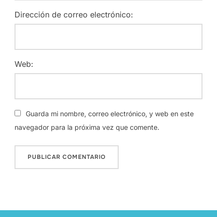
Dirección de correo electrónico:
Web:
Guarda mi nombre, correo electrónico, y web en este
navegador para la próxima vez que comente.