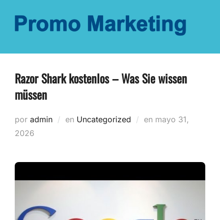
Saltar
al
contenido
Razor Shark kostenlos – Was Sie wissen
müssen
Publicado
por
admin
en
Uncategorized
en
mayo 31,
el
2026