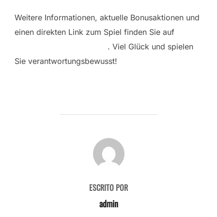
Weitere Informationen, aktuelle Bonusaktionen und
einen direkten Link zum Spiel finden Sie auf
www.razor-shark-slot.de/
. Viel Glück und spielen
Sie verantwortungsbewusst!
AUTOR DE LA ENTRADA
ESCRITO POR
admin