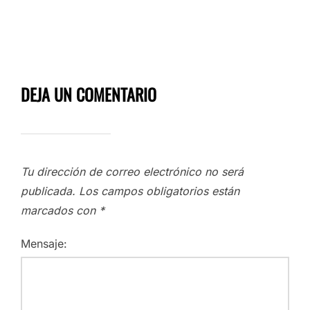
DEJA UN COMENTARIO
Tu dirección de correo electrónico no será
publicada.
Los campos obligatorios están
marcados con
*
Mensaje: