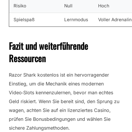
Risiko
Null
Hoch
Spielspaß
Lernmodus
Voller Adrenalin
Fazit und weiterführende
Ressourcen
Razor Shark kostenlos ist ein hervorragender
Einstieg, um die Mechanik eines modernen
Video‑Slots kennenzulernen, bevor man echtes
Geld riskiert. Wenn Sie bereit sind, den Sprung zu
wagen, achten Sie auf ein lizenziertes Casino,
prüfen Sie Bonusbedingungen und wählen Sie
sichere Zahlungsmethoden.