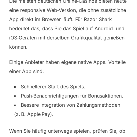
Die meisten deutschen Online‑Casinos bieten heute
eine responsive Web‑Version, die ohne zusätzliche
App direkt im Browser läuft. Für Razor Shark
bedeutet das, dass Sie das Spiel auf Android‑ und
iOS‑Geräten mit derselben Grafikqualität genießen
können.
Einige Anbieter haben eigene native Apps. Vorteile
einer App sind:
Schnellerer Start des Spiels.
Push‑Benachrichtigungen für Bonusaktionen.
Bessere Integration von Zahlungsmethoden
(z. B. Apple Pay).
Wenn Sie häufig unterwegs spielen, prüfen Sie, ob