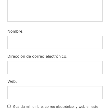
Nombre:
Dirección de correo electrónico:
Web:
Guarda mi nombre, correo electrónico, y web en este