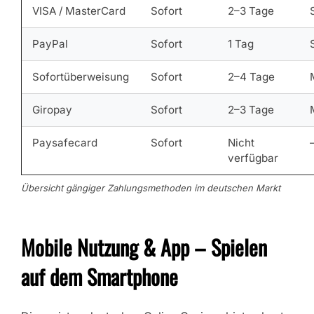
VISA / MasterCard
Sofort
2–3 Tage
PayPal
Sofort
1 Tag
Sofortüberweisung
Sofort
2–4 Tage
Giropay
Sofort
2–3 Tage
Paysafecard
Sofort
Nicht
verfügbar
Übersicht gängiger Zahlungsmethoden im deutschen Markt
Mobile Nutzung & App – Spielen
auf dem Smartphone