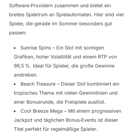
Software‑Providern zusammen und bietet ein
breites Spektrum an Spielautomaten. Hier sind vier
Spiele, die gerade im Sommer besonders gut
passen:
Sunrise Spins – Ein Slot mit sonnigen
Grafiken, hoher Volatilität und einem RTP von
96,5 %. Ideal für Spieler, die große Gewinne
anstreben.
Beach Treasure – Dieser Slot kombiniert ein
tropisches Thema mit vielen Gewinnlinien und
einer Bonusrunde, die Freispiele auslöst.
Cool Breeze Mega – Mit einem progressiven
Jackpot und täglichen Bonus‑Events ist dieser
Titel perfekt für regelmäßige Spieler.