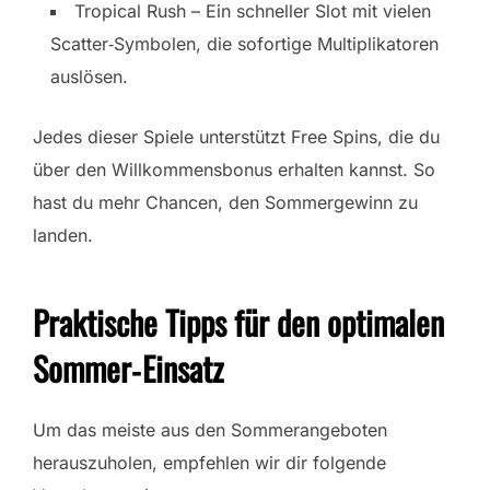
Tropical Rush – Ein schneller Slot mit vielen
Scatter‑Symbolen, die sofortige Multiplikatoren
auslösen.
Jedes dieser Spiele unterstützt Free Spins, die du
über den Willkommensbonus erhalten kannst. So
hast du mehr Chancen, den Sommergewinn zu
landen.
Praktische Tipps für den optimalen
Sommer‑Einsatz
Um das meiste aus den Sommerangeboten
herauszuholen, empfehlen wir dir folgende