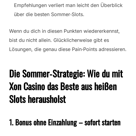
Empfehlungen verliert man leicht den Überblick
über die besten Sommer‑Slots.
Wenn du dich in diesen Punkten wiedererkennst,
bist du nicht allein. Glücklicherweise gibt es
Lösungen, die genau diese Pain‑Points adressieren.
Die Sommer‑Strategie: Wie du mit
Xon Casino das Beste aus heißen
Slots herausholst
1. Bonus ohne Einzahlung – sofort starten