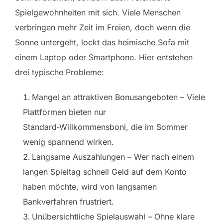
Spielgewohnheiten mit sich. Viele Menschen
verbringen mehr Zeit im Freien, doch wenn die
Sonne untergeht, lockt das heimische Sofa mit
einem Laptop oder Smartphone. Hier entstehen
drei typische Probleme:
Mangel an attraktiven Bonusangeboten – Viele
Plattformen bieten nur
Standard‑Willkommensboni, die im Sommer
wenig spannend wirken.
Langsame Auszahlungen – Wer nach einem
langen Spieltag schnell Geld auf dem Konto
haben möchte, wird von langsamen
Bankverfahren frustriert.
Unübersichtliche Spielauswahl – Ohne klare