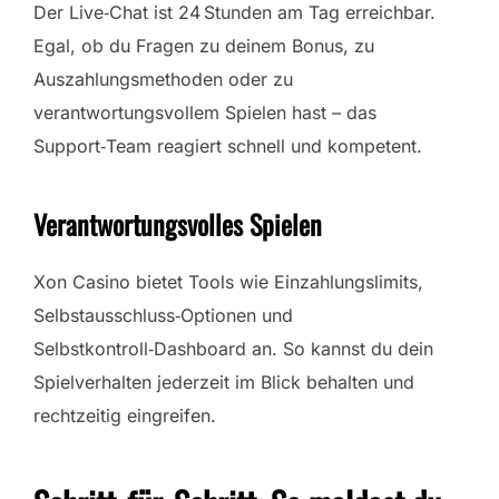
Der Live‑Chat ist 24 Stunden am Tag erreichbar.
Egal, ob du Fragen zu deinem Bonus, zu
Auszahlungsmethoden oder zu
verantwortungsvollem Spielen hast – das
Support‑Team reagiert schnell und kompetent.
Verantwortungsvolles Spielen
Xon Casino bietet Tools wie Einzahlungslimits,
Selbstausschluss‑Optionen und
Selbstkontroll‑Dashboard an. So kannst du dein
Spielverhalten jederzeit im Blick behalten und
rechtzeitig eingreifen.