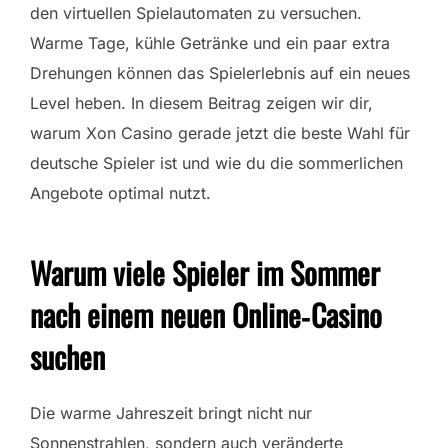
den virtuellen Spielautomaten zu versuchen.
Warme Tage, kühle Getränke und ein paar extra
Drehungen können das Spielerlebnis auf ein neues
Level heben. In diesem Beitrag zeigen wir dir,
warum Xon Casino gerade jetzt die beste Wahl für
deutsche Spieler ist und wie du die sommerlichen
Angebote optimal nutzt.
Warum viele Spieler im Sommer
nach einem neuen Online‑Casino
suchen
Die warme Jahreszeit bringt nicht nur
Sonnenstrahlen, sondern auch veränderte