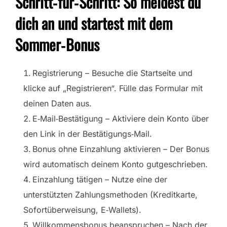
Schritt‑für‑Schritt: So meldest du
dich an und startest mit dem
Sommer‑Bonus
Registrierung – Besuche die Startseite und
klicke auf „Registrieren“. Fülle das Formular mit
deinen Daten aus.
E‑Mail‑Bestätigung – Aktiviere dein Konto über
den Link in der Bestätigungs‑Mail.
Bonus ohne Einzahlung aktivieren – Der Bonus
wird automatisch deinem Konto gutgeschrieben.
Einzahlung tätigen – Nutze eine der
unterstützten Zahlungsmethoden (Kreditkarte,
Sofortüberweisung, E‑Wallets).
Willkommensbonus beanspruchen – Nach der