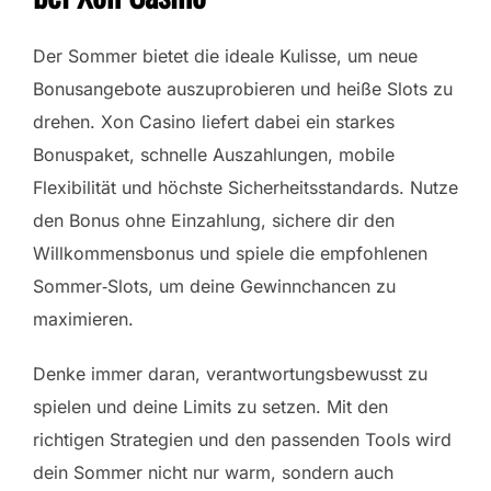
Der Sommer bietet die ideale Kulisse, um neue
Bonusangebote auszuprobieren und heiße Slots zu
drehen. Xon Casino liefert dabei ein starkes
Bonuspaket, schnelle Auszahlungen, mobile
Flexibilität und höchste Sicherheitsstandards. Nutze
den Bonus ohne Einzahlung, sichere dir den
Willkommensbonus und spiele die empfohlenen
Sommer‑Slots, um deine Gewinnchancen zu
maximieren.
Denke immer daran, verantwortungsbewusst zu
spielen und deine Limits zu setzen. Mit den
richtigen Strategien und den passenden Tools wird
dein Sommer nicht nur warm, sondern auch