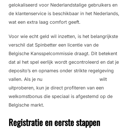
gelokaliseerd voor Nederlandstalige gebruikers en
de klantenservice is beschikbaar in het Nederlands,
wat een extra laag comfort geeft.
Voor wie echt geld wil inzetten, is het belangrijkste
verschil dat Spinbetter een licentie van de
Belgische Kansspelcommissie draagt. Dit betekent
dat al het spel eerlijk wordt gecontroleerd en dat je
deposito’s en opnames onder strikte regelgeving
vallen. Als je nu
spinbetter voor echt geld
wilt
uitproberen, kun je direct profiteren van een
welkomstbonus die speciaal is afgestemd op de
Belgische markt.
Registratie en eerste stappen