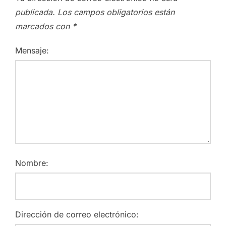
publicada.
Los campos obligatorios están
marcados con
*
Mensaje:
Nombre:
Dirección de correo electrónico: