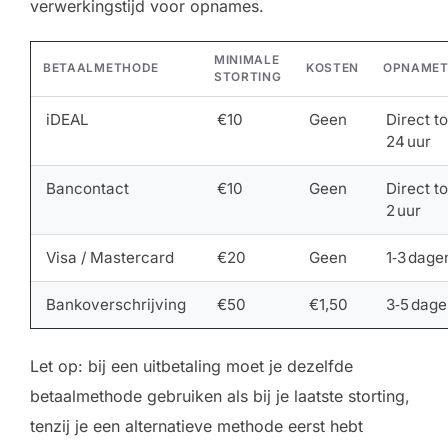
verwerkingstijd voor opnames.
MINIMALE
BETAALMETHODE
KOSTEN
OPNAMET
STORTING
iDEAL
€10
Geen
Direct to
24 uur
Bancontact
€10
Geen
Direct to
2 uur
Visa / Mastercard
€20
Geen
1‑3 dage
Bankoverschrijving
€50
€1,50
3‑5 dag
Let op: bij een uitbetaling moet je dezelfde
betaalmethode gebruiken als bij je laatste storting,
tenzij je een alternatieve methode eerst hebt