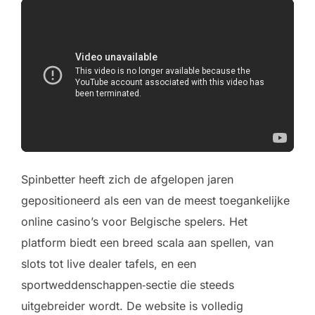
Spinbetter heeft zich de afgelopen jaren
gepositioneerd als een van de meest toegankelijke
online casino’s voor Belgische spelers. Het
platform biedt een breed scala aan spellen, van
slots tot live dealer tafels, en een
sportweddenschappen‑sectie die steeds
uitgebreider wordt. De website is volledig