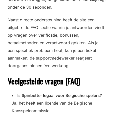
onder de 30 seconden.
Naast directe ondersteuning heeft de site een
uitgebreide FAQ‑sectie waarin je antwoorden vindt
op vragen over verificatie, bonussen,
betaalmethoden en verantwoord gokken. Als je
een specifiek probleem hebt, kun je een ticket
aanmaken; de supportmedewerker reageert
doorgaans binnen één werkdag.
Veelgestelde vragen (FAQ)
Is Spinbetter legaal voor Belgische spelers?
Ja, het heeft een licentie van de Belgische
Kansspelcommissie.