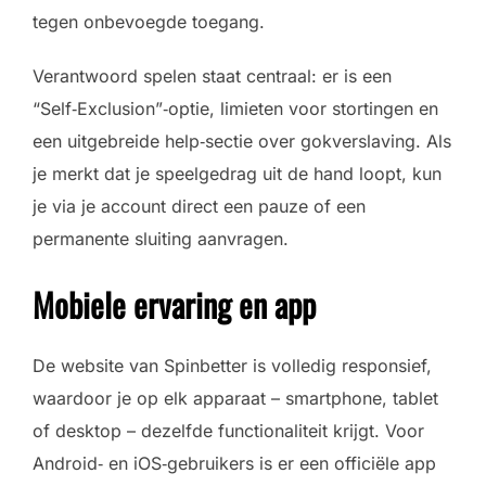
tegen onbevoegde toegang.
Verantwoord spelen staat centraal: er is een
“Self‑Exclusion”‑optie, limieten voor stortingen en
een uitgebreide help‑sectie over gokverslaving. Als
je merkt dat je speelgedrag uit de hand loopt, kun
je via je account direct een pauze of een
permanente sluiting aanvragen.
Mobiele ervaring en app
De website van Spinbetter is volledig responsief,
waardoor je op elk apparaat – smartphone, tablet
of desktop – dezelfde functionaliteit krijgt. Voor
Android‑ en iOS‑gebruikers is er een officiële app