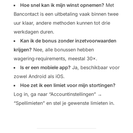
Hoe snel kan ik mijn winst opnemen?
Met
Bancontact is een uitbetaling vaak binnen twee
uur klaar, andere methoden kunnen tot drie
werkdagen duren.
Kan ik de bonus zonder inzetvoorwaarden
krijgen?
Nee, alle bonussen hebben
wagering‑requirements, meestal 30×.
Is er een mobiele app?
Ja, beschikbaar voor
zowel Android als iOS.
Hoe zet ik een limiet voor mijn stortingen?
Log in, ga naar “Accountinstellingen” →
“Spellimieten” en stel je gewenste limieten in.