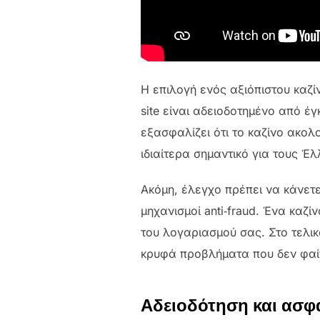
Η επιλογή ενός αξιόπιστου καζ
site είναι αδειοδοτημένο από έ
εξασφαλίζει ότι το καζίνο ακολο
ιδιαίτερα σημαντικό για τους Έ
Ακόμη, έλεγχο πρέπει να κάνετ
μηχανισμοί anti‑fraud. Ένα καζί
του λογαριασμού σας. Στο τελικ
κρυφά προβλήματα που δεν φαίν
Αδειοδότηση και ασφ