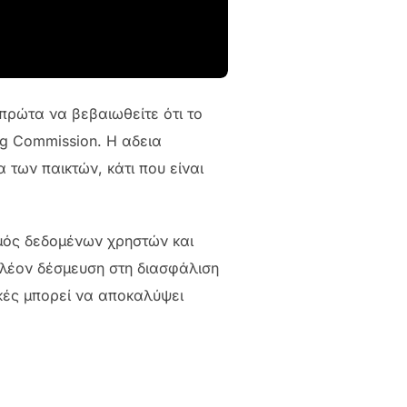
πρώτα να βεβαιωθείτε ότι το
ng Commission. Η αδεια
 των παικτών, κάτι που είναι
μός δεδομένων χρηστών και
πιπλέον δέσμευση στη διασφάλιση
ικές μπορεί να αποκαλύψει