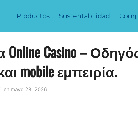
Productos
Sustentabilidad
Comp
Online Casino – Οδηγό
αι mobile εμπειρία.
Publicado
en
mayo 28, 2026
el
τό online καζίνο
εια
υς καλωσορίσματος