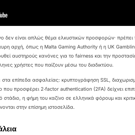
ίνο δεν είναι απλώς θέμα ελκυστικών προσφορών· πρέπει 
γκυρη αρχή, όπως η Malta Gaming Authority ή η UK Gambli
υθεί αυστηρούς κανόνες για το fairness και την προστασία
λληνες χρήστες που παίζουν μέσω του διαδικτύου.
ε στα επίπεδα ασφαλείας: κρυπτογράφηση SSL, διαχωρισ
νο που προσφέρει 2‑factor authentication (2FA) δείχνει ε
ό στάδιο, η φήμη του καζίνο σε ελληνικά φόρουμ και κριτ
ονται στην επίσημη ιστοσελίδα.
άλεια