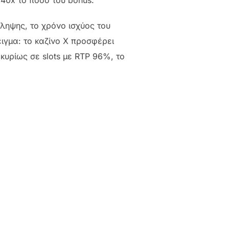
άληψης, το χρόνο ισχύος του
ειγμα: το καζίνο X προσφέρει
κυρίως σε slots με RTP 96%, το