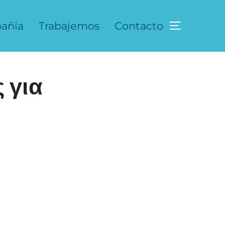
añía
Trabajemos
Contacto
ALTERNAR LA
ς για