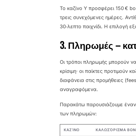
Το καζίνο Y προσφέρει 150 € bo
τρεις συνεχόμενες ημέρες. Αντίθ
30‑λεπτο παιχνίδι. Η επιλογή 
3. Πληρωμές – κα
Οι τρόποι πληρωμής μπορούν να
κρίσιμη· οι παίκτες προτιμούν κ
διαφάνεια στις προμήθειες (fee
αναγραφόμενα.
Παρακάτω παρουσιάζουμε έναν συ
των πληρωμών:
ΚΑΖΊΝΟ
ΚΑΛΩΣΌΡΙΣΜΑ BO