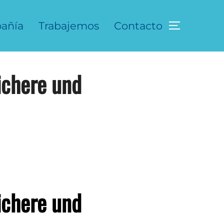
añía
Trabajemos
Contacto
ALTERNAR LA
ichere und
ichere und