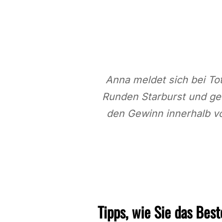
Anna meldet sich bei Tot
Runden Starburst und ge
den Gewinn innerhalb v
Tipps, wie Sie das Bes