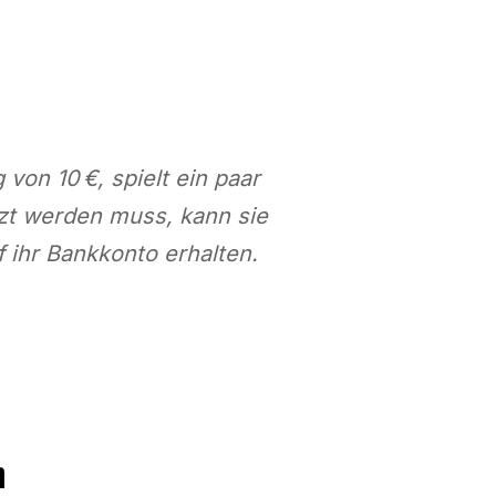
von 10 €, spielt ein paar
zt werden muss, kann sie
ihr Bankkonto erhalten.
n