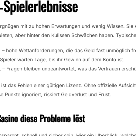
‑Spielerlebnisse
vergnügen mit zu hohen Erwartungen und wenig Wissen. Sie w
eten, aber hinter den Kulissen Schwächen haben. Typische 
n
– hohe Wettanforderungen, die das Geld fast unmöglich fr
Spieler warten Tage, bis ihr Gewinn auf dem Konto ist.
t
– Fragen bleiben unbeantwortet, was das Vertrauen erschüt
 ist das Fehlen einer gültigen Lizenz. Ohne offizielle Aufsic
Punkte ignoriert, riskiert Geldverlust und Frust.
Casino diese Probleme löst
sparent, schnell und sicher sein. Hier ein Überblick, welch