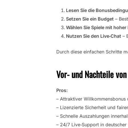
Lesen Sie die Bonusbeding
Setzen Sie ein Budget
– Best
Wählen Sie Spiele mit hoher
Nutzen Sie den Live‑Chat
– B
Durch diese einfachen Schritte
Vor- und Nachteile von
Pros:
– Attraktiver Willkommensbonus
– Lizenzierte Sicherheit und faire
– Schnelle Auszahlungen innerha
– 24/7 Live‑Support in deutscher