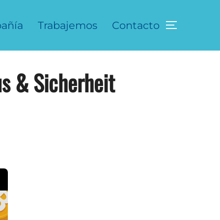
añía
Trabajemos
Contacto
ALTERNAR LA
us & Sicherheit