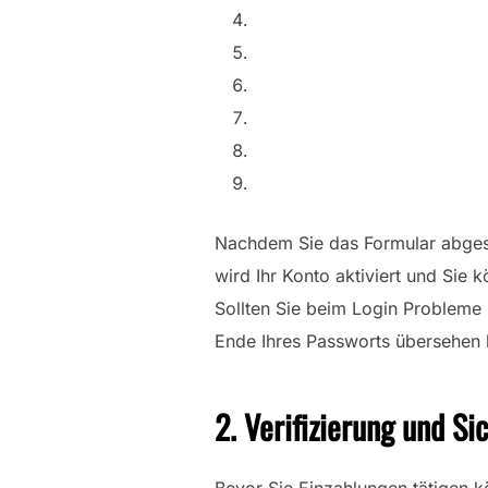
4. Einzahlung und Zahlungs
5. Auszahlung und Geschwin
6. Mobile App und Live Cas
7. Kundenservice und Suppor
8. Lizenz, Sicherheit und ve
9. FAQ zum Vulkan Vegas Ca
Nachdem Sie das Formular abgesch
wird Ihr Konto aktiviert und Sie
Sollten Sie beim Login Probleme h
Ende Ihres Passworts übersehen
2. Verifizierung und S