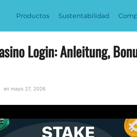
Productos
Sustentabilidad
Comp
sino Login: Anleitung, Bon
Publicado
en
mayo 27, 2026
el