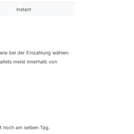
Instant
wie bei der Einzahlung wählen.
llets meist innerhalb von
ft noch am selben Tag.