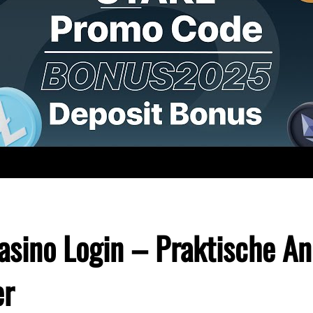
sino Login – Praktische An
er