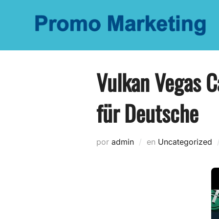
Saltar
al
contenido
Vulkan Vegas Ca
für Deutsche
por
admin
en
Uncategorized