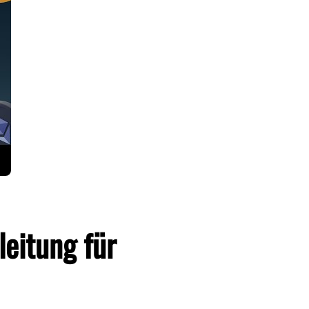
leitung für