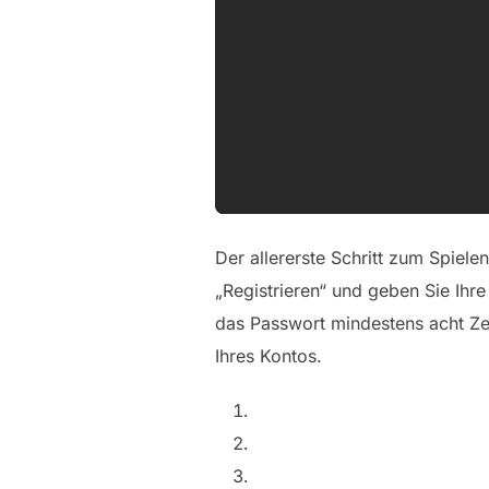
Der allererste Schritt zum Spielen
„Registrieren“ und geben Sie Ihr
das Passwort mindestens acht Zei
Ihres Kontos.
1. Registrierung und erster 
2. Verifizierung und Sicherh
3. Bonus & Willkommensang