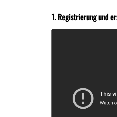
1. Registrierung und e