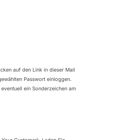
cken auf den Link in dieser Mail
 gewählten Passwort einloggen.
ie eventuell ein Sonderzeichen am