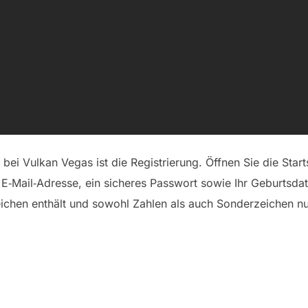
 bei Vulkan Vegas ist die Registrierung. Öffnen Sie die Starts
e E‑Mail‑Adresse, ein sicheres Passwort sowie Ihr Geburtsda
chen enthält und sowohl Zahlen als auch Sonderzeichen nut
Vulkan Vegas Casino Login
eit beim Vulkan Vegas Casino Login
ebot beim Vulkan Vegas Casino Login